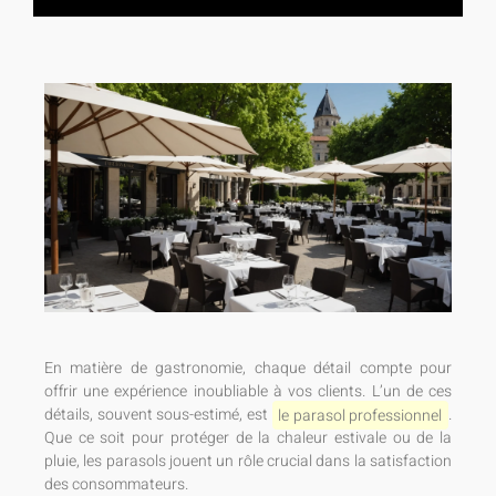
En matière de gastronomie, chaque détail compte pour
offrir une expérience inoubliable à vos clients. L’un de ces
détails, souvent sous-estimé, est
le parasol professionnel
.
Que ce soit pour protéger de la chaleur estivale ou de la
pluie, les parasols jouent un rôle crucial dans la satisfaction
des consommateurs.