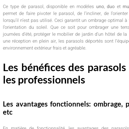
Ce type de parasol, disponible en modèles
uno
,
duo
et
mul
permet de faire pivoter le parasol, de l’incliner, de l’oriente
lorsqu’il n’est pas utilisé. Ceci garantit un ombrage optimal 
l’orientation du soleil. Que ce soit pour ombrager une ter
journées d’été, protéger le mobilier de jardin d’un hôtel de l
une réception en plein air, les parasols déportés sont l’équip
environnement extérieur frais et agréable.
Les bénéfices des parasols
les professionnels
Les avantages fonctionnels: ombrage, p
etc
En matière de fonctionnalité, les avantages des parasols