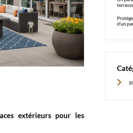
terrass
Protéger
d’un pa
Caté
B
aces extérieurs pour les