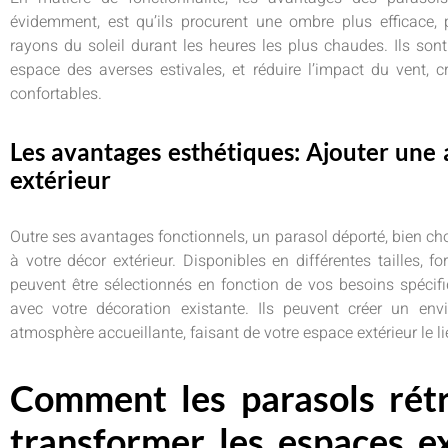
évidemment, est qu’ils procurent une ombre plus efficace, 
rayons du soleil durant les heures les plus chaudes. Ils son
espace des averses estivales, et réduire l’impact du vent, c
confortables.
Les avantages esthétiques: Ajouter une a
extérieur
Outre ses avantages fonctionnels, un parasol déporté, bien cho
à votre décor extérieur. Disponibles en différentes tailles, f
peuvent être sélectionnés en fonction de vos besoins spécif
avec votre décoration existante. Ils peuvent créer un env
atmosphère accueillante, faisant de votre espace extérieur le li
Comment les parasols rét
transformer les espaces ex