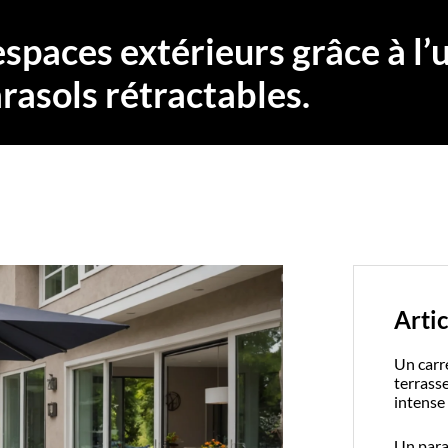
spaces extérieurs grâce à l’u
rasols rétractables.
Artic
Un carr
terrass
intense
Un paras