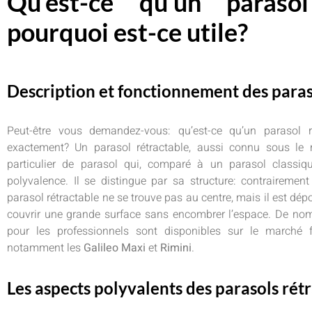
Qu’est-ce qu’un parasol
pourquoi est-ce utile?
Description et fonctionnement des paras
Peut-être vous demandez-vous: qu’est-ce qu’un parasol ré
exactement? Un parasol rétractable, aussi connu sous l
particulier de parasol qui, comparé à un parasol classique
polyvalence. Il se distingue par sa structure: contrairement
parasol rétractable ne se trouve pas au centre, mais il est dépo
couvrir une grande surface sans encombrer l’espace. De n
pour les professionnels sont disponibles sur le marché 
notamment les
Galileo Maxi
et
Rimini
.
Les aspects polyvalents des parasols rét