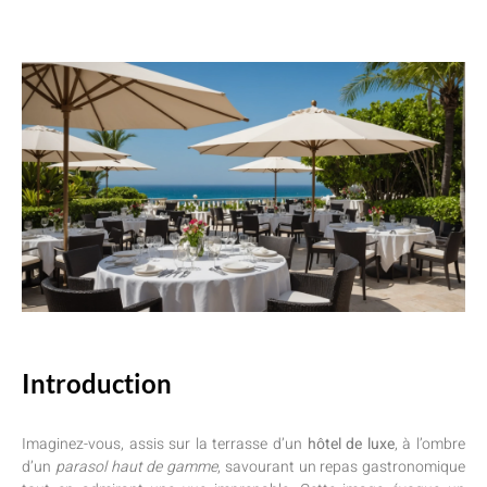
Introduction
Imaginez-vous, assis sur la terrasse d’un
hôtel de luxe
, à l’ombre
d’un
parasol haut de gamme
, savourant un repas gastronomique