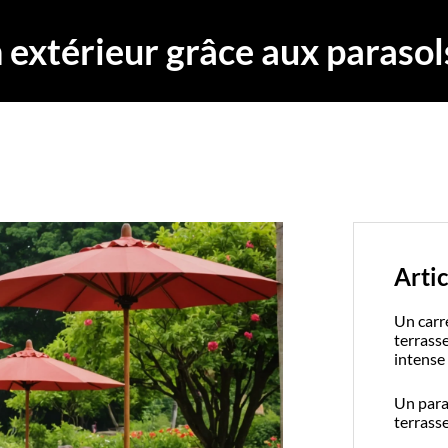
 extérieur grâce aux parasol
Artic
Un carr
terrass
intense
Un paras
terrass