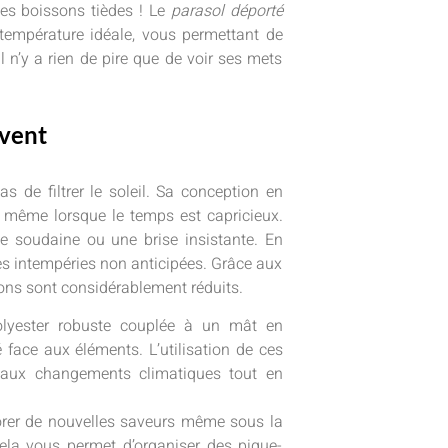
 les boissons tièdes ! Le
parasol déporté
a température idéale, vous permettant de
l n’y a rien de pire que de voir ses mets
 vent
s de filtrer le soleil. Sa conception en
 même lorsque le temps est capricieux.
e soudaine ou une brise insistante. En
des intempéries non anticipées. Grâce aux
tions sont considérablement réduits.
polyester robuste couplée à un mât en
 face aux éléments. L’utilisation de ces
r aux changements climatiques tout en
plorer de nouvelles saveurs même sous la
Cela vous permet d’organiser des pique-