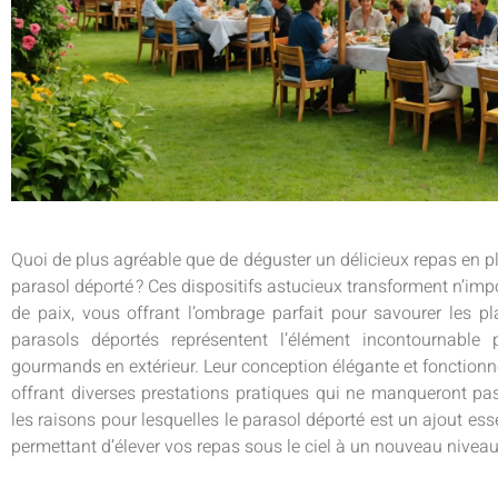
Quoi de plus agréable que de déguster un délicieux repas en pl
parasol déporté ? Ces dispositifs astucieux transforment n’impo
de paix, vous offrant l’ombrage parfait pour savourer les pla
parasols déportés représentent l’élément incontournable
gourmands en extérieur. Leur conception élégante et fonctionnel
offrant diverses prestations pratiques qui ne manqueront p
les raisons pour lesquelles le parasol déporté est un ajout esse
permettant d’élever vos repas sous le ciel à un nouveau niveau 