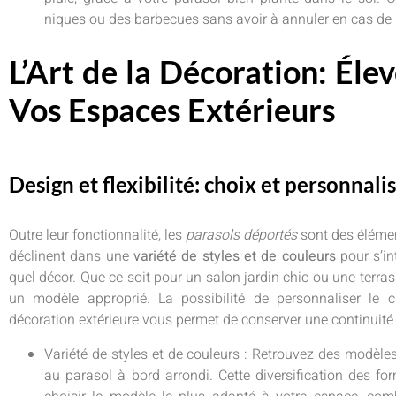
niques ou des barbecues sans avoir à annuler en cas d
L’Art de la Décoration: Éle
Vos Espaces Extérieurs
Design et flexibilité: choix et personnali
Outre leur fonctionnalité, les
parasols déportés
sont des élémen
déclinent dans une
variété de styles et de couleurs
pour s’i
quel décor. Que ce soit pour un salon jardin chic ou une terras
un modèle approprié. La possibilité de personnaliser le 
décoration extérieure vous permet de conserver une continuité 
Variété de styles et de couleurs : Retrouvez des modèle
au parasol à bord arrondi. Cette diversification des for