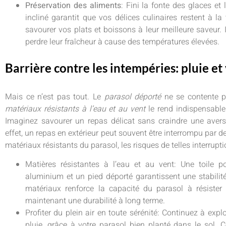
Préservation des aliments
: Fini la fonte des glaces et
incliné garantit que vos délices culinaires restent à l
savourer vos plats et boissons à leur meilleure saveur. I
perdre leur fraîcheur à cause des températures élevées.
Barrière contre les intempéries: pluie et
Mais ce n’est pas tout. Le
parasol déporté
ne se contente pa
matériaux résistants à l’eau et au vent
le rend indispensable
Imaginez savourer un repas délicat sans craindre une avers
effet, un repas en extérieur peut souvent être interrompu par 
matériaux résistants du parasol, les risques de telles interrup
Matières résistantes à l’eau et au vent: Une toile 
aluminium et un pied déporté garantissent une stabilité
matériaux renforce la capacité du parasol à résiste
maintenant une durabilité à long terme.
Profiter du plein air en toute sérénité: Continuez à ex
pluie, grâce à votre parasol bien planté dans le sol. 